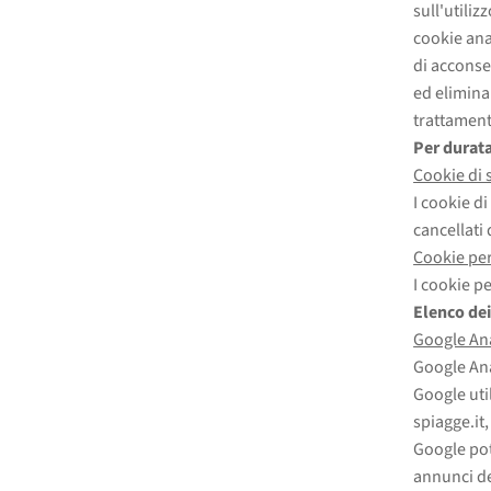
sull'utili
cookie anal
di acconse
ed elimina
trattamento
Per durat
Cookie di 
I cookie d
cancellati
Cookie pe
I cookie p
Elenco dei
Google Ana
Google Ana
Google util
spiagge.it,
Google pot
annunci de