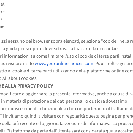
net
rer
ox
me
i
lizzi nessuno dei browser sopra elencati, seleziona "cookie" nella r
la guida per scoprire dove si trova la tua cartella dei cookie.
ri informazioni su come limitare l'uso di cookie di terze parti install
oi visitare il sito
www.youronlinechoices.com
. Puoi inoltre gestire
petto ai cookie di terze parti utilizzando delle piattaforme online co
 All about cookies.
E ALLA PRIVACY POLICY
odificare o aggiornare la presente Informativa, anche a causa di v
i in materia di protezione dei dati personali o qualora dovessimo
re nuovi elementi o funzionalità che comporteranno il trattamento
 Ti invitiamo quindi a visitare con regolarità questa pagina per pre
 della più recente ed aggiornata versione di Informativa. La prose
ella Piattaforma da parte dell'Utente sarà considerata quale accetta