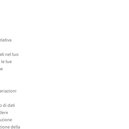
elativa
ati nel tuo
 le tue
me
ariazioni
 di dati
ndere
cuzione
zione della