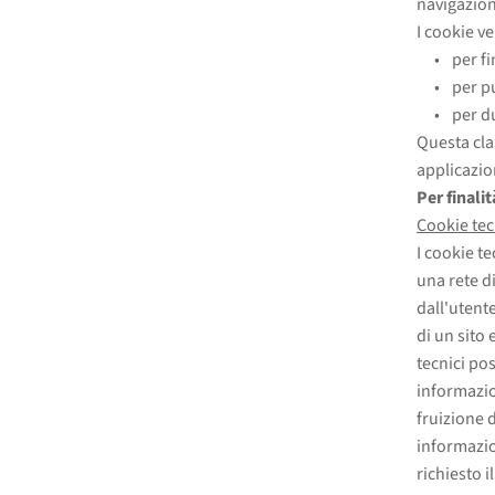
navigazion
I cookie v
per fi
per pu
per d
Questa cla
applicazion
Per finalit
Cookie tec
I cookie te
una rete d
dall'utente
di un sito 
tecnici po
informazion
fruizione d
informazion
richiesto 