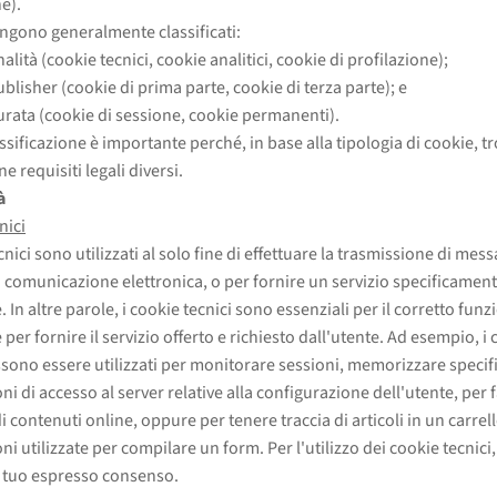
e).
engono generalmente classificati:
nalità (cookie tecnici, cookie analitici, cookie di profilazione);
blisher (cookie di prima parte, cookie di terza parte); e
urata (cookie di sessione, cookie permanenti).
ssificazione è importante perché, in base alla tipologia di cookie, t
e requisiti legali diversi.
à
nici
cnici sono utilizzati al solo fine di effettuare la trasmissione di mes
i comunicazione elettronica, o per fornire un servizio specificament
. In altre parole, i cookie tecnici sono essenziali per il corretto fu
e per fornire il servizio offerto e richiesto dall'utente. Ad esempio, i
ssono essere utilizzati per monitorare sessioni, memorizzare specif
i di accesso al server relative alla configurazione dell'utente, per fa
i contenuti online, oppure per tenere traccia di articoli in un carrel
i utilizzate per compilare un form. Per l'utilizzo dei cookie tecnici
il tuo espresso consenso.