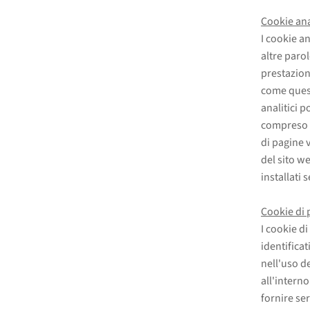
Cookie anal
I cookie an
altre parol
prestazion
come quest
analitici 
compreso i
di pagine 
del sito w
installati 
Cookie di 
I cookie d
identificat
nell'uso de
all'intern
fornire se