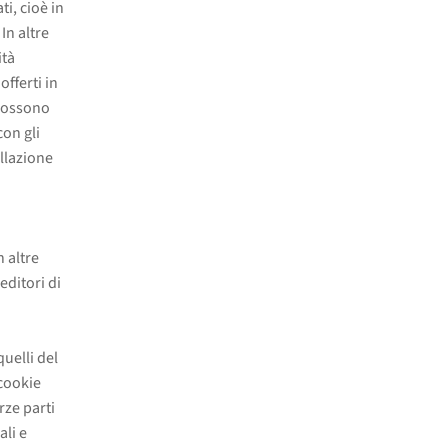
i, cioè in
In altre
ità
fferti in
 possono
con gli
allazione
n altre
editori di
quelli del
 cookie
rze parti
ali e