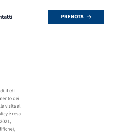
PRENOTA
ntatti
i.it (di
amento dei
 visita al
olicy è resa
 2021,
ifiche),