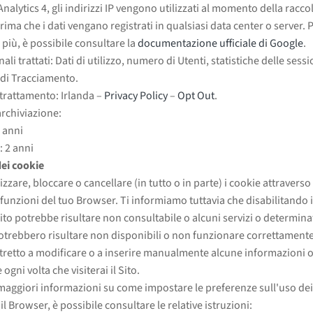
nalytics 4, gli indirizzi IP vengono utilizzati al momento della raccol
rima che i dati vengano registrati in qualsiasi data center o server. 
 più, è possibile consultare la
documentazione ufficiale di Google
.
ali trattati: Dati di utilizzo, numero di Utenti, statistiche delle sessi
di Tracciamento.
trattamento: Irlanda –
Privacy Policy
–
Opt Out
.
archiviazione:
2 anni
: 2 anni
ei cookie
zzare, bloccare o cancellare (in tutto o in parte) i cookie attraverso 
 funzioni del tuo Browser. Ti informiamo tuttavia che disabilitando 
 Sito potrebbe risultare non consultabile o alcuni servizi o determina
otrebbero risultare non disponibili o non funzionare correttamente
tretto a modificare o a inserire manualmente alcune informazioni 
ogni volta che visiterai il Sito.
maggiori informazioni su come impostare le preferenze sull'uso de
il Browser, è possibile consultare le relative istruzioni: