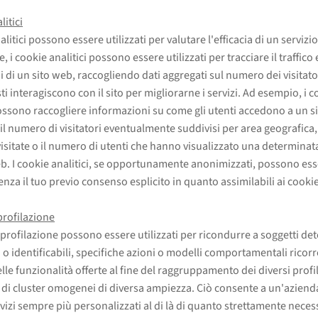
itici
alitici possono essere utilizzati per valutare l'efficacia di un servizio
e, i cookie analitici possono essere utilizzati per tracciare il traffico 
i di un sito web, raccogliendo dati aggregati sul numero dei visitato
i interagiscono con il sito per migliorarne i servizi. Ad esempio, i c
possono raccogliere informazioni su come gli utenti accedono a un s
l numero di visitatori eventualmente suddivisi per area geografica,
visitate o il numero di utenti che hanno visualizzato una determinat
eb. I cookie analitici, se opportunamente anonimizzati, possono es
senza il tuo previo consenso esplicito in quanto assimilabili ai cookie
profilazione
i profilazione possono essere utilizzati per ricondurre a soggetti de
i o identificabili, specifiche azioni o modelli comportamentali ricorr
lle funzionalità offerte al fine del raggruppamento dei diversi profil
o di cluster omogenei di diversa ampiezza. Ciò consente a un'aziend
rvizi sempre più personalizzati al di là di quanto strettamente neces