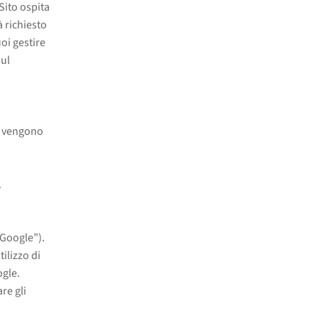
Sito ospita
à richiesto
oi gestire
sul
 e vengono
.
“Google”).
tilizzo di
ogle.
re gli