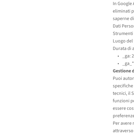
In Google A
eliminati p
saperne di
Dati Person
Strumenti 
Luogo del 
Durata di 
_ga: 
_ga_*
Gestione d
Puoi autori
specifiche
tecnici, il
funzioni p
essere cos
preferenze 
Per avere 
attraverso 