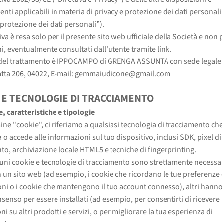
nti applicabili in materia di privacy e protezione dei dati personali
 protezione dei dati personali”).
va è resa solo per il presente sito web ufficiale della Società e non pe
i, eventualmente consultati dall'utente tramite link.
e del trattamento è IPPOCAMPO di GRENGA ASSUNTA con sede legale 
atta 206, 04022, E-mail: gemmaiudicone@gmail.com
 E TECNOLOGIE DI TRACCIAMENTO
e, caratteristiche e tipologie
mine "cookie", ci riferiamo a qualsiasi tecnologia di tracciamento ch
o accede alle informazioni sul tuo dispositivo, inclusi SDK, pixel di
to, archiviazione locale HTML5 e tecniche di fingerprinting.
uni cookie e tecnologie di tracciamento sono strettamente necessar
n un sito web (ad esempio, i cookie che ricordano le tue preferenze 
ni o i cookie che mantengono il tuo account connesso), altri hann
nsenso per essere installati (ad esempio, per consentirti di ricevere
i su altri prodotti e servizi, o per migliorare la tua esperienza di