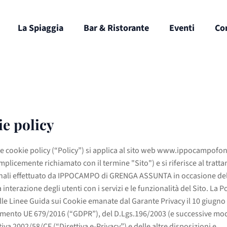
La Spiaggia
Bar & Ristorante
Eventi
Co
e policy
e cookie policy (“Policy”) si applica al sito web www.ippocampofond
mplicemente richiamato con il termine "Sito") e si riferisce al tratt
nali effettuato da IPPOCAMPO di GRENGA ASSUNTA in occasione della
a interazione degli utenti con i servizi e le funzionalità del Sito. La P
elle Linee Guida sui Cookie emanate dal Garante Privacy il 10 giugno
mento UE 679/2016 (“GDPR”), del D.Lgs.196/2003 (e successive mod
tiva 2002/58/CE (“Direttiva e-Privacy”) e delle altre disposizioni e