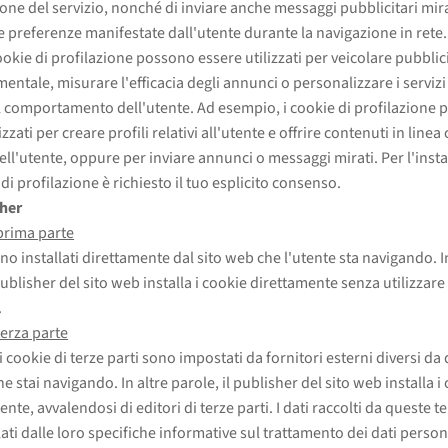
ione del servizio, nonché di inviare anche messaggi pubblicitari mirat
le preferenze manifestate dall'utente durante la navigazione in rete. 
ookie di profilazione possono essere utilizzati per veicolare pubblic
ntale, misurare l'efficacia degli annunci o personalizzare i servizi o
il comportamento dell'utente. Ad esempio, i cookie di profilazione
izzati per creare profili relativi all'utente e offrire contenuti in linea 
dell'utente, oppure per inviare annunci o messaggi mirati. Per l'inst
di profilazione è richiesto il tuo esplicito consenso.
sher
prima parte
no installati direttamente dal sito web che l'utente sta navigando. I
publisher del sito web installa i cookie direttamente senza utilizzare 
.
terza parte
i cookie di terze parti sono impostati da fornitori esterni diversi da 
e stai navigando. In altre parole, il publisher del sito web installa i
nte, avvalendosi di editori di terze parti. I dati raccolti da queste te
ati dalle loro specifiche informative sul trattamento dei dati person