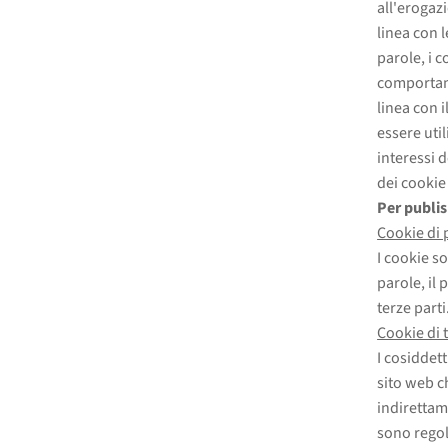
all'erogaz
linea con 
parole, i c
comportame
linea con 
essere util
interessi 
dei cookie 
Per publi
Cookie di 
I cookie so
parole, il 
terze parti
Cookie di 
I cosiddett
sito web ch
indirettame
sono regol