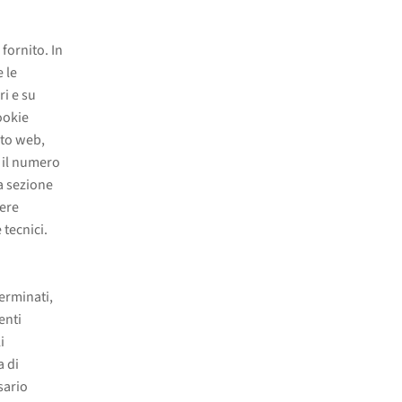
 fornito. In
e le
ri e su
ookie
ito web,
 il numero
a sezione
sere
 tecnici.
terminati,
enti
i
a di
sario