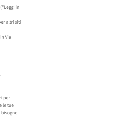
 (“Leggi in
r altri siti
in Via
e
i per
e le tue
o bisogno