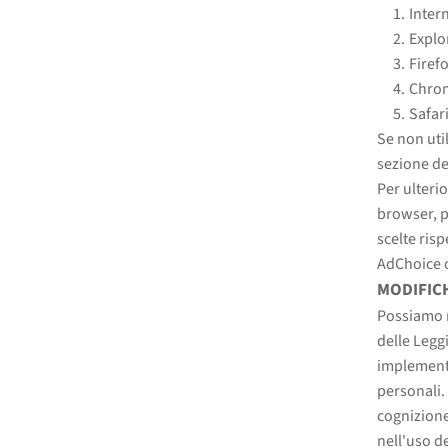
Inter
Explo
Firef
Chro
Safar
Se non uti
sezione del
Per ulterio
browser, pu
scelte ris
AdChoice o
MODIFICH
Possiamo m
delle Legg
implementa
personali.
cognizione
nell'uso d