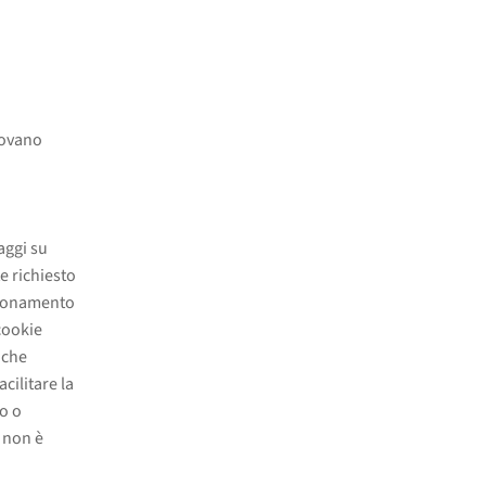
rovano
saggi su
e richiesto
nzionamento
 cookie
iche
cilitare la
lo o
, non è