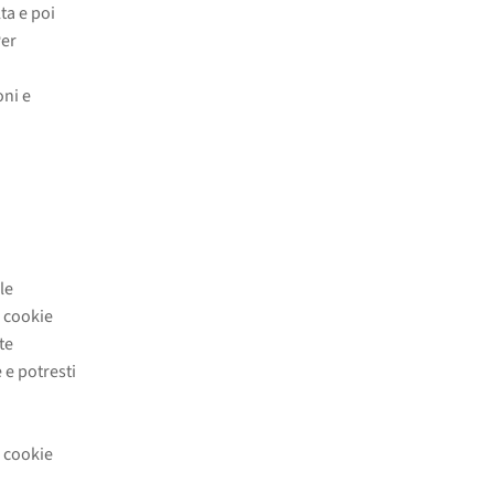
ta e poi
Per
oni e
le
i cookie
te
 e potresti
o
i cookie