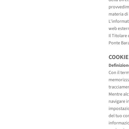
provvedime
materia di
L'informati
web estern
Il Titolar
Ponte Bar
COOKIE
Definizion
Con il ter
memorizza 
tracciamen
Mentre alc
navigare i
impostazio
del tuo co
informazion