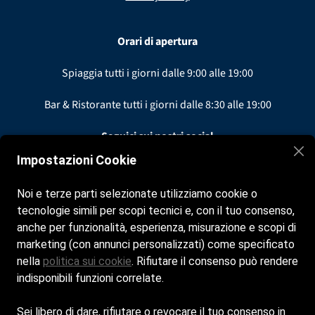
Orari di apertura
Spiaggia tutti i giorni dalle
9:00 alle 19:00
Bar & Ristorante tutti i giorni dalle
8:30 alle 19:00
Seguici sui nostri social
Impostazioni Cookie
Facebook
Noi e terze parti selezionate utilizziamo cookie o
Instagram
tecnologie simili per scopi tecnici e, con il tuo consenso,
anche per funzionalità, esperienza, misurazione e scopi di
marketing (con annunci personalizzati) come specificato
Contatti
nella
politica sui cookie
. Rifiutare il consenso può rendere
indisponibili funzioni correlate.
gemmaiudicone@gmail.com
+39 339 8007521
Sei libero di dare, rifiutare o revocare il tuo consenso in